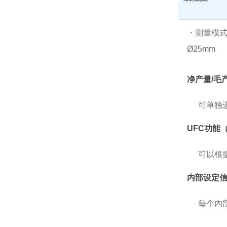
・测量模式
Ø25mm
净产量/毛
可单独进
UFC功能
可以根
内部设定信
每个内