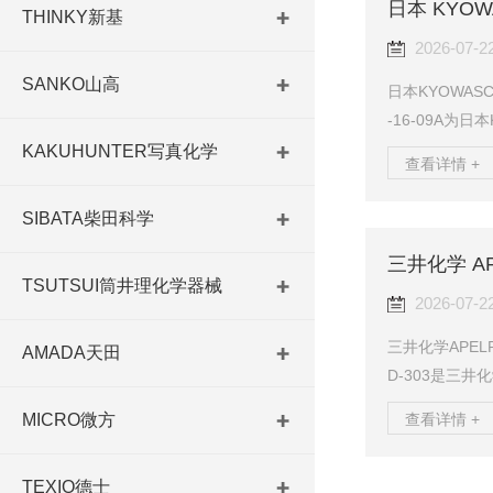
规避传统声透
THINKY新基
膜声学阻抗与...
2026-07-2
SANKO山高
日本KYOWAS
-16-09A为
式高精度万向
KAKUHUNTER写真化学
查看详情 +
矩，广泛配套
传动机构。产品
SIBATA柴田科学
火处理，强度
制优异，传动
TSUTSUI筒井理化学器械
续运转、频繁启
2026-07-2
三井化学APEL
AMADA天田
D-303是三
烯烃材料，凭
查看详情 +
MICRO微方
药包装领域得
光学均一性良
TEXIO德士
制备。材料吸