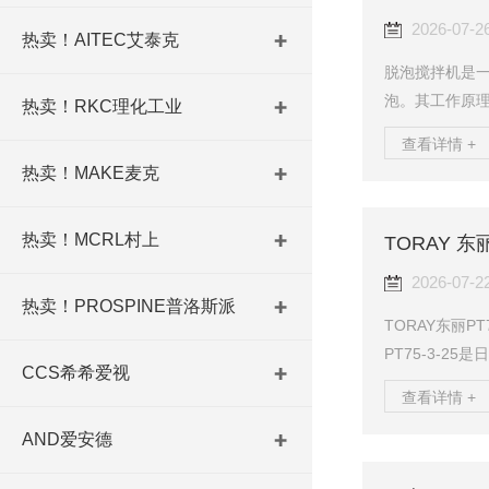
定制温度区间（-
2026-07-2
热卖！AITEC艾泰克
脱泡搅拌机是
泡。其工作原
热卖！RKC理化工业
后利用循环水
查看详情 +
沫的目的。采
热卖！MAKE麦克
自公转比率，
00ml/1.1
热卖！MCRL村上
提高了工作效
前准备与安全检
2026-07-2
热卖！PROSPINE普洛斯派
TORAY东丽P
PT75-3-2
CCS希希爱视
Hz，振子口径3
查看详情 +
薄膜制备，作
AND爱安德
（SAM）、工
材料、精细化