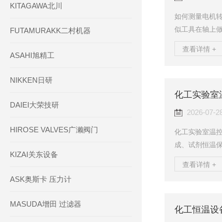
KITAGAWA北川
如何测量电机
似工具在轴上
FUTAMURAKK二村机器
轴上的标记会
查看详情 +
ASAHI旭精工
速。记号笔标
号笔或其他类
NIKKEN日研
的。2图像并非
无法看到单条线
DAIEI大荣技研
钟降低到15,0
2026-07-2
HIROSE VALVES广濑阀门
化工实验室温控
成、试剂恒温
KIZAI关东设备
需要稳定恒温水
查看详情 +
介质易局部过
ASK奥斯卡 压力计
备兼容，采购多
有工厂全流程
MASUDA增田 过滤器
型，覆盖低温-
醇介质恒温水槽；