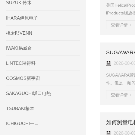
SUZUKI铃木
美国Helical
lProduct
IHARA伊原电子
构，属于零背
查看详情 +
器、伺服传动
桃太郎VENN
术特点整体单
正反转工况；
IWAKI易威奇
SUGAWA
装偏差，抵消
载荷。材质分为707
LINTEC琳得科
2026-08-0
SUGAWAR
COSMOS新宇宙
件。但是，频
施，以防止触
SAKAGUCHI坂口电热
查看详情 +
请勿触摸设备
的手套或用软
TSUBAKI椿本
障。如有任何
如何测量电
灯“电极故障”
ICHIGUCHI一口
接。如果灯泡不
2026-08-0