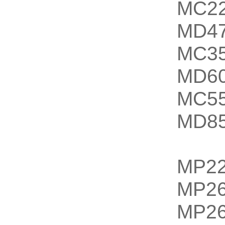
MC22
MD47
MC35
MD60
MC55
MD85
MP22
MP26
MP26