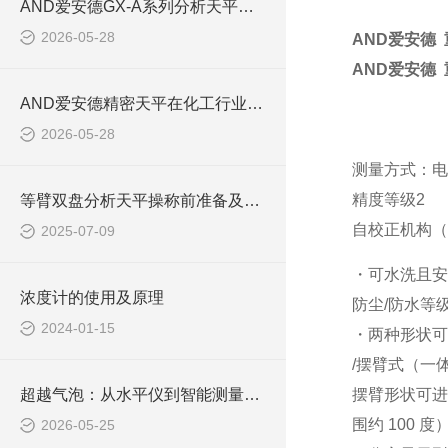
AND爱安德GX-A系列分析天平的技术特点与选型指南【池田屋商社】
2026-05-28
AND爱安德 重
AND爱安德 重
AND爱安德精密天平在化工行业称重应用解析【池田屋商社】
2026-05-28
测量方式：电
精度等级2
等臂双盘分析天平操称前准备及方法
自校正机构（
2025-07-09
・可水洗且安全
浓度计的使用及原理
防尘/防水等
2024-01-15
・两种形状可
/摆臂式（一
超越气泡：从水平仪到智能测量系统的进化之路
摆臂形状可进
围约 100 度
2026-05-25