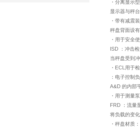
・分离显示型
显示器与秤台
・带有减震装
秤盘背面设有
・用于安全使
ISD ：冲击
当秤盘受到冲
・ECL用于
：电子控制
A&D 的内
・用于测量泵
FRD ：流量
将负载的变化
・秤盘材质：S