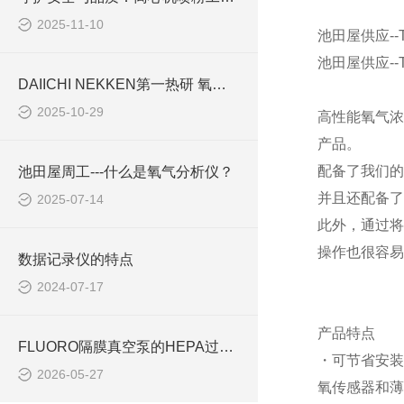
2025-11-10
池田屋供应--
池田屋供应--
DAIICHI NEKKEN第一热研 氧气分析仪：工业生产中的“氧气卫士“
2025-10-29
高性能氧气浓
产品。
配备了我们的
池田屋周工---什么是氧气分析仪？
并且还配备了
2025-07-14
此外，通过将
操作也很容易
数据记录仪的特点
2024-07-17
产品特点
FLUORO隔膜真空泵的HEPA过滤与洁净室适用性分析
・可节省安装
2026-05-27
氧传感器和薄