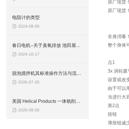
原厂现货！
原厂现货！
电阻计的类型
2024-08-06
全身消毒！
整个身体可
春日电机--关于臭氧排放 池田屋实业
2024-10-17
点1
3x 涡轮拨
脱泡搅拌机其标准操作方法与流程如下
设置或改变
2026-07-26
由于可以
当进行大
美国 Helical Products 一体铣削螺旋槽柔性联轴器技术与选型
第2点
2026-08-05
按钮
薄按钮减