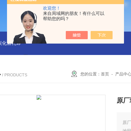
欢迎您！
来自局域网的朋友！有什么可以
帮助您的吗？
磨炭化素乳钵
AGB-K-0.2-C01-H03池田屋！！TORAY东丽 T
心
您的位置：
首页
-
产品中
/ PRODUCTS
原厂
原厂
池