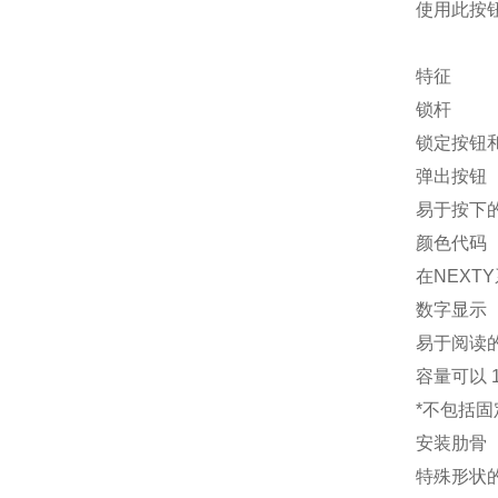
使用此按钮
特征
锁杆
锁定按钮
弹出按钮
易于按下
颜色代码
在NEX
数字显示
易于阅读的
容量可以 
*不包括
安装肋骨
特殊形状的