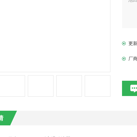
更
厂
情