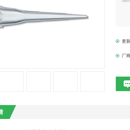
更
厂
情