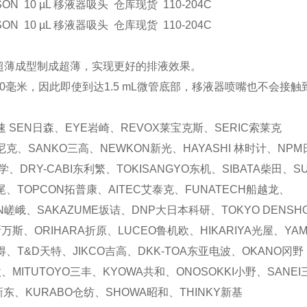
ON 10 µL 移液器吸头 仓库现货 110-204C
ON 10 µL 移液器吸头 仓库现货 110-204C
超薄成型制成超薄，实现更好的排液效果。
0毫米，因此即使到达1.5 mL微管底部，移液器喷嘴也不会接
速 SEN日森、EYE岩崎、REVOX莱宝克斯、SERIC索莱克
索尼克、SANKO三高、NEWKON新光、HAYASHI 林时计、NPM
、DRY-CABI东利繁、TOKISANGYO东机、SIBATA柴田、SU
牛尾、TOPCON拓普康、AITEC艾泰克、FUNATECH船越龙、
EN嵯峨、SAKAZUME坂诘、DNP大日本科研、TOKYO DENSH
S斯万斯、ORIHARA折原、LUCEO鲁机欧、HIKARIYA光屋、YA
得、T&D天特、JIKCO吉高、DKK-TOA东亚电波、OKANO冈野
、MITUTOYO三丰、KYOWA共和、ONOSOKKI小野、SANEI
N新东、KURABO仓纺、SHOWA昭和、THINKY新基