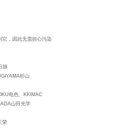
触到它，因此无需担心污染
日脉
GIYAMA杉山
OKU电色、KKIMAC
MADA山田光学
三荣