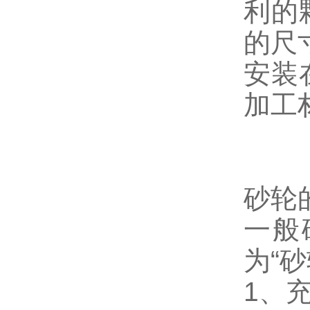
利的
的尺
安装
加工
砂轮
一般
为“
1、