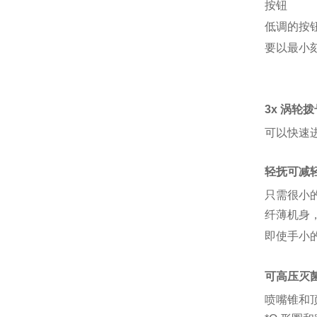
按钮
低调的按
要以最小刻
3x 涡轮拨
可以快速
轻抚可减
只需很小
纤薄机身
即使手小
可高压灭
喷嘴锥和