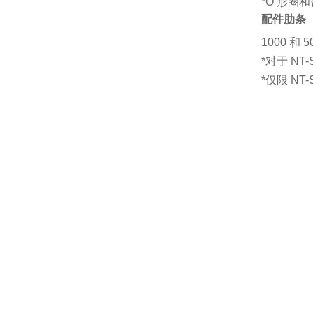
*O 形
配件肋条
1000 
*对于 NT
*仅限 NT-S