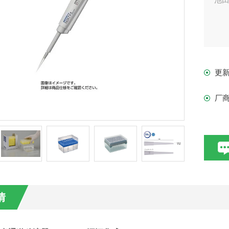
更
厂
情