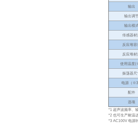
输出
输出调
输出模
传感器材
反应堆容
反应堆材
使用温度(※
振荡器尺
电源（※
配件
选项
*1 超声波频率
*2 也可生产耐温达 
*3 AC100V 电