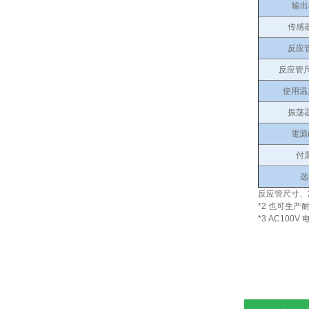
输出
传感
反应
反应管尺
使用温度
振荡
電源(
付
选
反应管尺寸、
*2 也可生产
*3 AC100V