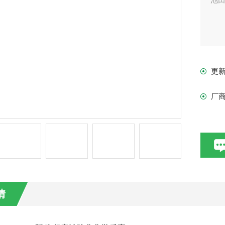
更
厂
情