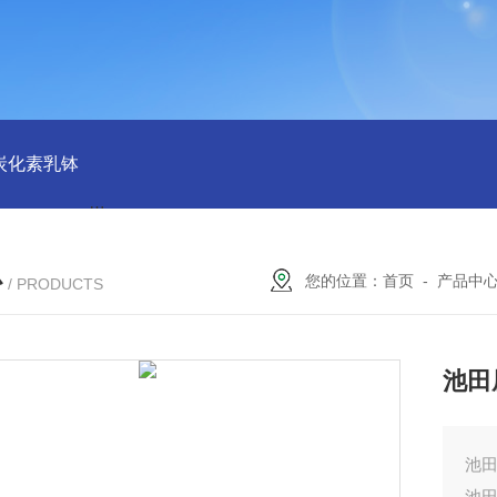
磨炭化素乳钵
AGB-K-0.2-C01-H03池田屋！！TORAY东丽 T
心
您的位置：
首页
-
产品中
/ PRODUCTS
池田
池田
池