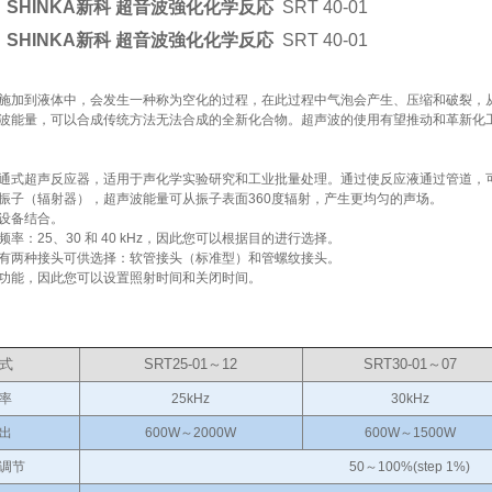
SHINKA新科 超音波強化化学反応
SRT 40-01
SHINKA新科 超音波強化化学反応
SRT 40-01
施加到液体中，会发生一种称为空化的过程，在此过程中气泡会产生、压缩和破裂，
波能量，可以合成传统方法无法合成的全新化合物。超声波的使用有望推动和革新化
流通式超声反应器，适用于声化学实验研究和工业批量处理。通过使反应液通过管道，
振子（辐射器），超声波能量可从振子表面360度辐射，产生更均匀的声场。
设备结合。
率：25、30 和 40 kHz，因此您可以根据目的进行选择。
有两种接头可供选择：软管接头（标准型）和管螺纹接头。
功能，因此您可以设置照射时间和关闭时间。
式
SRT25-01～12
SRT30-01～07
率
25kHz
30kHz
出
600W～2000W
600W～1500W
调节
50～100%(step 1%)