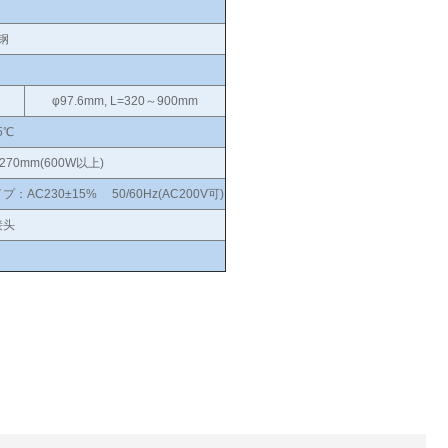
钢
φ97.6mm, L=320～900mm
5℃
D270mm(600W以上)
プ：AC230±15% 50/60Hz(AC200V可)
接头