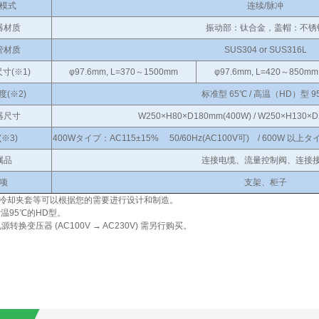
模式
连续/脉冲
器材质
振动部：钛合金，盖帽：不锈
管材质
SUS304 or SUS316L
寸(※1)
φ97.6mm, L=370～1500mm
φ97.6mm, L=420～850mm
(※2)
标准型 65℃ / 高温（HD）型 9
器尺寸
W250×H80×D180mm(400W) / W250×H130×
※3)
400Wタイプ：AC115±15% 50/60Hz(AC100V可) / 600W 以上タイ
属品
连接电缆、流量控制阀、连接
项
支架、柜子
冷却夹套等可以根据您的需要进行设计和制造。
耐温95℃的HD型。
 电源转换变压器 (AC100V → AC230V) 需另行购买。