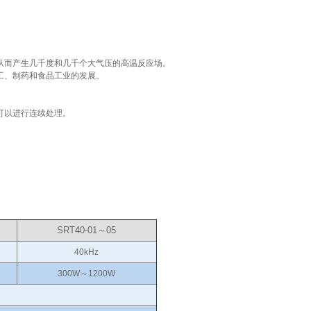
从而产生几千度和几千个大气压的高温反应场。
工、制药和食品工业的发展。
可以进行连续处理。
SRT40-01～05
40kHz
300W～1200W