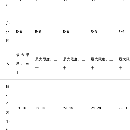
率
2.3
3
3.2
3.2
4.5
瓦
升/
分
5~8
5~8
5~8
5~8
5~8
钟
最大限
最大限度。三
最大限度。三
最大限度。三
最大限
℃
度。三
十
十
十
十
十
帕
•
立
13~18
13~18
24~29
24~29
28~31
方
米/