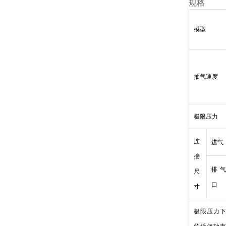
规格
模型
抽气速度
极限压力
连
进气
接
排
尺
口
寸
极限压力