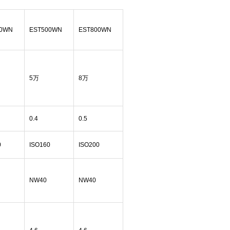
00WN
EST500WN
EST800WN
5万
8万
0.4
0.5
0
ISO160
ISO200
NW40
NW40