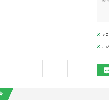
更
厂
情