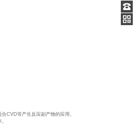
客服
电话
扫码
加微信
适合CVD等产生反应副产物的应用。
率。