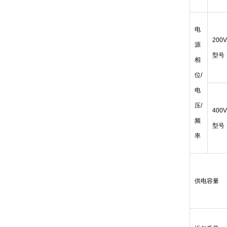
电
200V
源
型号
相
位/
电
压/
400V
频
型号
率
供电容量