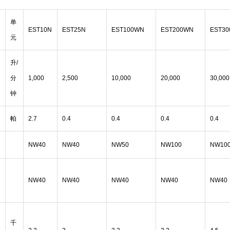
单
EST10N
EST25N
EST100WN
EST200WN
EST3
元
升/
分
1,000
2,500
10,000
20,000
30,000
钟
帕
2.7
0.4
0.4
0.4
0.4
NW40
NW40
NW50
NW100
NW10
气
NW40
NW40
NW40
NW40
NW40
下
千