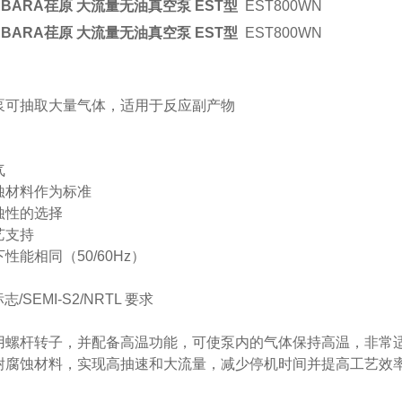
BARA荏原 大流量无油真空泵 EST型
EST800WN
BARA荏原 大流量无油真空泵 EST型
EST800WN
泵可抽取大量气体，适用于反应副产物
气
蚀材料作为标准
蚀性的选择
艺支持
性能相同（50/60Hz）
志/SEMI-S2/NRTL 要求
采用螺杆转子，并配备高温功能，可使泵内的气体保持高温，非常
耐腐蚀材料，实现高抽速和大流量，减少停机时间并提高工艺效