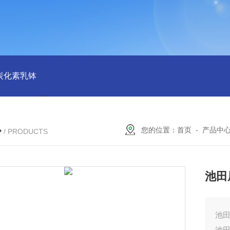
磨炭化素乳钵
AGB-K-0.2-C01-H03池田屋！！TORAY东丽 T
心
您的位置：
首页
-
产品中
/ PRODUCTS
池田
池田
池