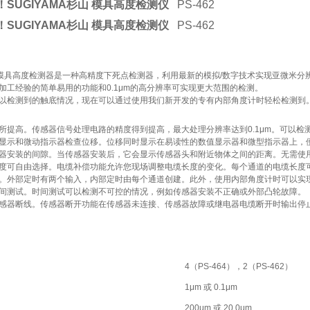
！SUGIYAMA杉山 模具高度检测仪
PS-462
！SUGIYAMA杉山 模具高度检测仪
PS-462
462 模具高度检测器是一种高精度下死点检测器，利用最新的模拟/数字技术实现亚微米分
加工经验的简单易用的功能和0.1μm的高分辨率可实现更大范围的检测。
以检测到的触底情况，现在可以通过使用我们新开发的专有内部角度计时轻松检测到
所提高。传感器信号处理电路的精度得到提高，最大处理分辨率达到0.1μm。可以检
显示和微动指示器检查位移。位移同时显示在易读性的数值显示器和微型指示器上，
器安装的间隙。当传感器安装后，它会显示传感器头和附近物体之间的距离。无需使
度可自由选择。电缆补偿功能允许您现场调整电缆长度的变化。每个通道的电缆长度
。外部定时有两个输入，内部定时由每个通道创建。此外，使用内部角度计时可以实
间测试。时间测试可以检测不可控的情况，例如传感器安装不正确或外部凸轮故障。
感器断线。传感器断开功能在传感器未连接、传感器故障或继电器电缆断开时输出停
4（PS-464），2（PS-462）
1μm 或 0.1μm
200μm 或 20.0μm