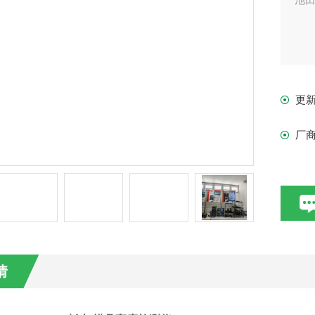
更
厂
情