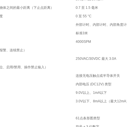
物体之间的最小距离（下止点距离）
0.7 至 1.5 毫米
度
0 至 55 °C
外部计时、内部计时、内部角度计
标准3米
4000SPM
报警、连续禁止）
250VAC/30VDC 最大 3.0A
位、启用/禁用、操作禁止输入）
连接无电压触点或半导体开关
内部电压 (DC12V) 类型
9.0V以上、1mA以下
3.0V以下、8mA以上（最大12mA
61点条形图类型
符号 + 3 位数字