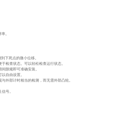
扫码
加微信
辨率。
。
测到下死点的微小位移。
便于检查状态。可以轻松检查运行状态。
用间隙规即可准确安装。
可以自由设置。
现与外部计时相当的检测，而无需外部凸轮。
止信号。