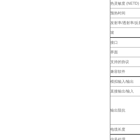
热灵敏度 (NETD)
预热时间
发射率/透射率/反
坡
接口
界面
支持的协议
兼容软件
模拟输入/输出
直接输出/输入
输出阻抗
电缆长度
信号处理