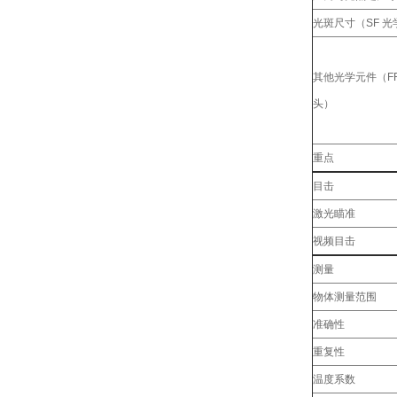
光斑尺寸（SF 
其他光学元件（FF/
头）
重点
目击
激光瞄准
视频目击
测量
物体测量范围
准确性
重复性
温度系数