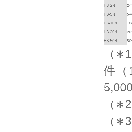
HB-2N
2
HB-5N
5
HB-10N
1
HB-20N
2
HB-50N
5
（∗1
件（1
5,00
（∗2
（∗