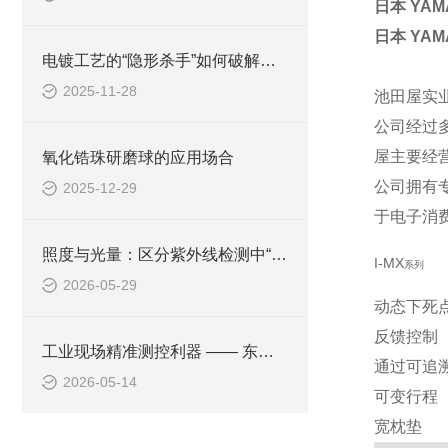
日本 YAM
日本 YAM
电镀工艺的“隐形杀手”如何破解？YAMAMOTO山本B-72WJ螺旋应力计的技术突围
2025-11-28
池田屋实业
公司经过
屋主要经
氧化锆珠研磨球的应用场合
公司拥有
2025-12-29
于电子消
照度与光量：区分紫外线检测中“瞬时强度”和“累计能量”
I-MX
系列
2026-05-29
动态下死
反馈控制
工业现场精准测控利器 —— 东兴化学 TPX-999Si pH/ORP 分析
通过可追
2026-05-14
可变行程
宽枕垫