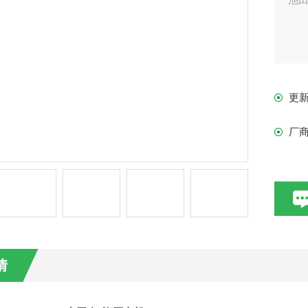
更
厂
情