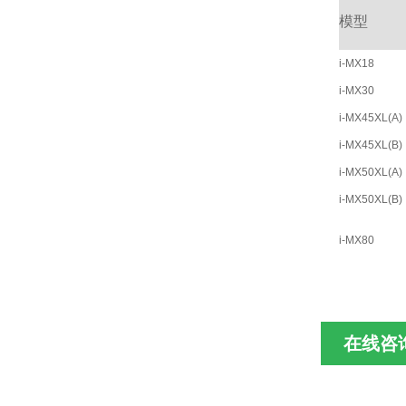
模型
i-MX18
i-MX30
i-MX45XL(A)
i-MX45XL(B)
i-MX50XL(A)
i-MX50XL(B)
i-MX80
在线咨