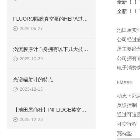
全新 ！！ 
全新 ！！ 
FLUORO隔膜真空泵的HEPA过滤与洁净室适用性分析
2026-05-27
池田屋实业
公司经过
屋主要经
涡流膜厚计自身拥有以下几大技术特点
公司拥有
2025-10-29
电子消费
光谱辐射计的特点
I-MX
系列
2023-12-15
动态下死
反馈控制
【池田屋商社】INFLIDGE英富丽 超级空气加热器 SEN-200V-440W-AS的简介
通过可追
2025-12-23
可变行程
宽枕垫