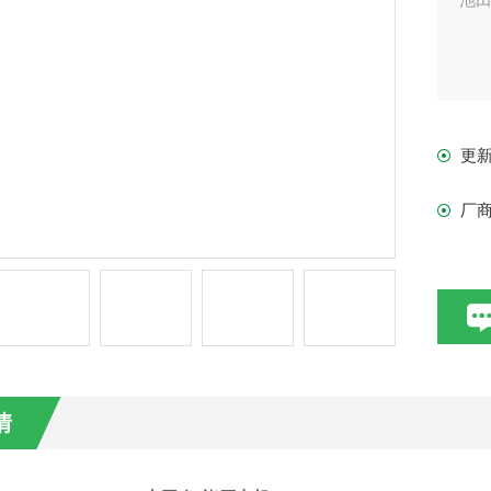
更
厂
情