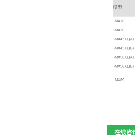
模型
i-MX18
i-MX30
i-MX45XL(A)
i-MX45XL(B)
i-MX50XL(A)
i-MX50XL(B)
i-MX80
在线咨