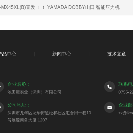
I-MX45XL(B)直发 ！！ YAMADA DOBBY山田 智能压力机
产品中心
新闻中心
技术文章
企业名称：
联系电
池田屋实业（深圳）有限公司
0755-2
公司地址：
企业邮
深圳市龙华区龙华街道松和社区汇食街一巷10
zx@ike
号展源商务大厦 1207