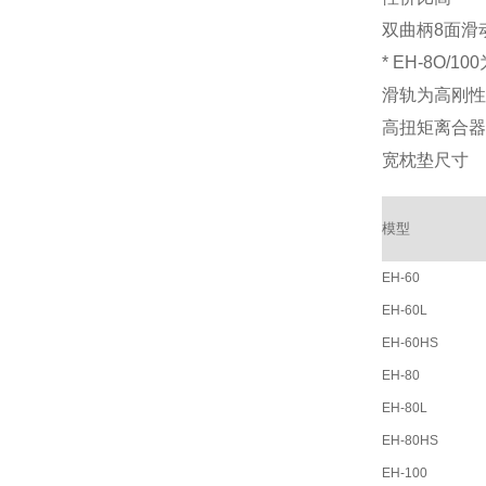
双曲柄8面滑动
* EH-8O/1
滑轨为高刚性
高扭矩离合器
宽枕垫尺寸
模型
EH-60
EH-60L
EH-60HS
EH-80
EH-80L
EH-80HS
EH-100