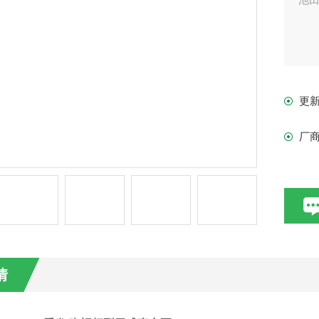
更
厂
情