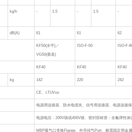
kg/h
‐
1.5
‐
1.5
‐
dB(A)
61
61
62
KF50(水平)／
ISO-F-50
ISO-F-8
VG50(垂直)
KF40
KF40
KF40
kg
142
220
242
CE、cTUVus
电源用连接器、防水电缆夹、信号用连接器、电源连接
电源电压：200V级或400V级、密封部材质：全氟弹性体(
MBP吸气口变换Flange、外壳排气Port、耐震固定用金属