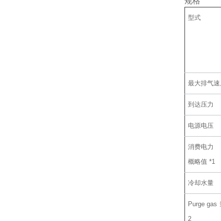
规格
型式
最大排气速
到达压力
电源电压
消费电力
概略值 *1
冷却水量
Purge gas 
2