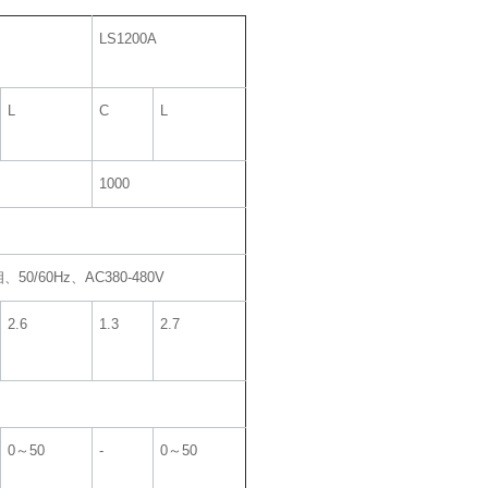
LS1200A
L
C
L
1000
、50/60Hz、AC380-480V
2.6
1.3
2.7
0～50
‐
0～50