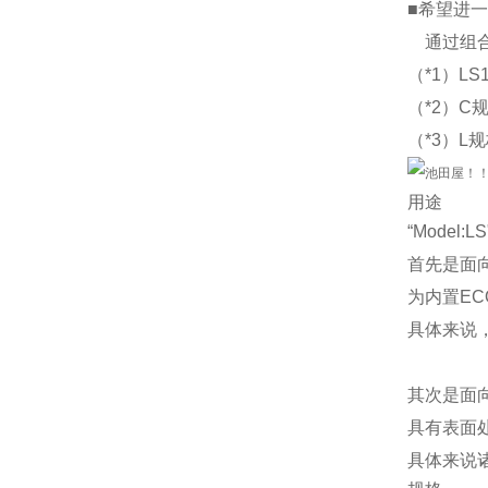
■希望进
通过组合使
（*1）LS1
（*2）C
（*3）L
用途
“Model
首先是面
为内置EC
具体来说，
其次是面
具有表面
具体来说