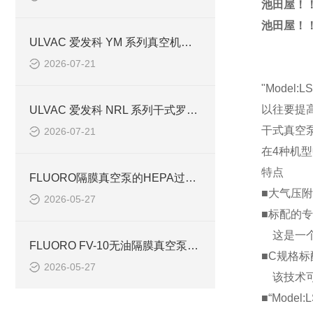
池田屋！！
池田屋！！
ULVAC 爱发科 YM 系列真空机组全谱系解析：型号参数、分类与工况选型规范
2026-07-21
"Mode
以往要提
ULVAC 爱发科 NRL 系列干式罗茨泵产品参数、结构特点与行业选型应用
干式真空
2026-07-21
在4种机
特点
FLUORO隔膜真空泵的HEPA过滤与洁净室适用性分析
■大气压附
2026-05-27
■标配的
这是一个
FLUORO FV-10无油隔膜真空泵：电磁驱动的小型化真空动力新选择
■C规格标
2026-05-27
该技术可将
■“Mod