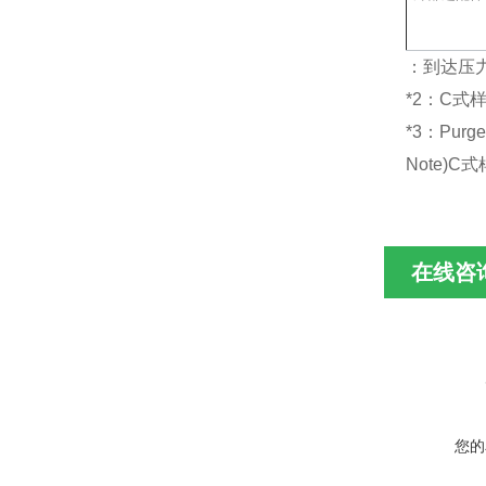
：到达压
*2：C式样
*3：Pur
Note)
在线咨
您的