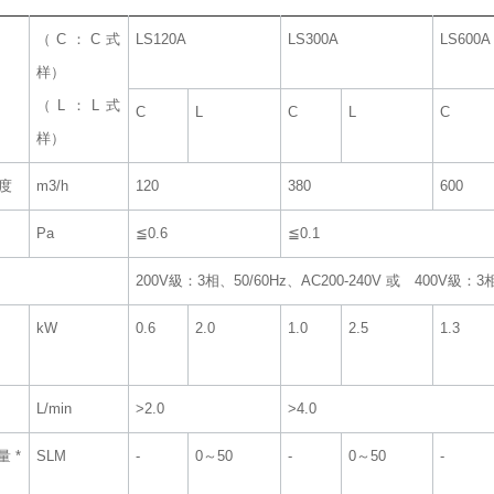
（C：C式
LS120A
LS300A
LS600A
样）
（L：L式
C
L
C
L
C
样）
度
m3/h
120
380
600
Pa
≦0.6
≦0.1
200V級：3相、50/60Hz、AC200-240V 或 400V級：3相
kW
0.6
2.0
1.0
2.5
1.3
L/min
>2.0
>4.0
量 *
SLM
‐
0～50
‐
0～50
‐