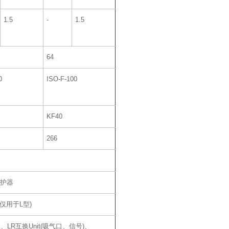
1.5
‐
1.5
64
0
ISO-F-100
KF40
266
保护器
仅用于L型)
、LR互换Unit(吸气口、信号)、