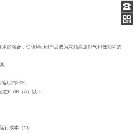
客服
电话
扫码
加微信
术的融合，使该Model产品成为兼顾高速排气和低功耗的
泵。
缩短约20%。
在61dB（A）以下，
运行成本（*3)