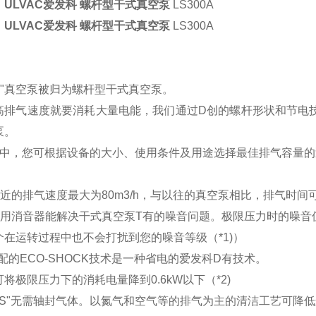
ULVAC爱发科 螺杆型干式真空泵
LS300A
ULVAC爱发科 螺杆型干式真空泵
LS300A
l:LS"真空泵被归为螺杆型干式真空泵。
高排气速度就要消耗大量电能，我们通过D创的螺杆形状和节电技
泵。
型中，您可根据设备的大小、使用条件及用途选择最佳排气容量的
近的排气速度最大为80m3/h，与以往的真空泵相比，排气时间可
专用消音器能解决干式真空泵T有的噪音问题。极限压力时的噪音值
在运转过程中也不会打扰到您的噪音等级（*1)）
配的ECO-SHOCK技术是一种省电的爱发科D有技术。
极限压力下的消耗电量降到0.6kW以下（*2)
el:LS"无需轴封气体。以氮气和空气等的排气为主的清洁工艺可降低