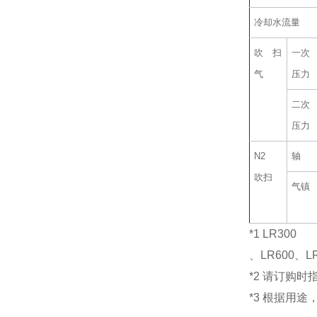
冷却水流量
吹扫
一次
气
压力
二次
压力
N2
轴
吹扫
气镇
*1 LR300
、LR600、
*2 请订购时
*3 根据用