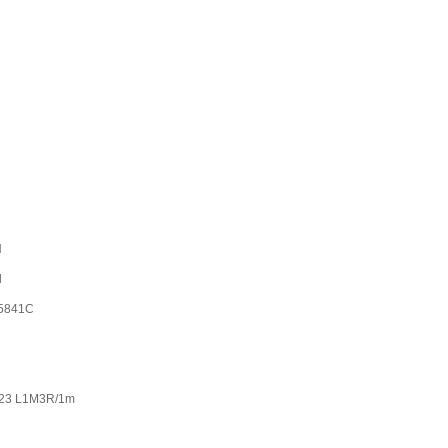
H
l
5841C
23 L1M3R/1m