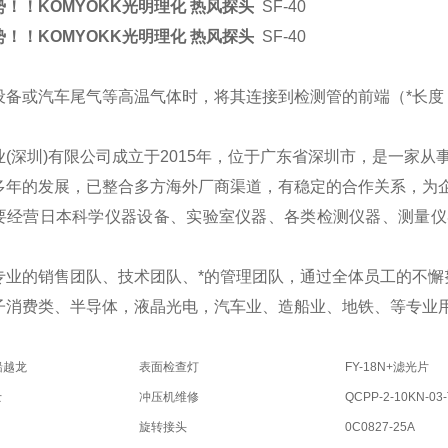
！！KOMYOKK光明理化 热风探头
SF-40
！！KOMYOKK光明理化 热风探头
SF-40
备或汽车尾气等高温气体时，将其连接到检测管的前端（*长度 4
(深圳)有限公司成立于2015年，位于广东省深圳市，是一家从
多年的发展，已整合多方海外厂商渠道，有稳定的合作关系，为
要经营日本科学仪器设备、实验室仪器、各类检测仪器、测量仪
专业的销售团队、技术团队、*的管理团队，通过全体员工的不懈
子消费类、半导体，液晶光电，汽车业、造船业、地铁、等专业用
船越龙
表面检查灯
FY-18N+滤光片
士
冲压机维修
QCPP-2-10KN-03
旋转接头
0C0827-25A