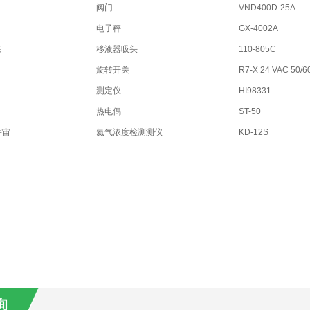
阀门
VND400D-25A
电子秤
GX-4002A
森
移液器吸头
110-805C
旋转开关
R7-X 24 VAC 50/6
测定仪
HI98331
热电偶
ST-50
宇宙
氦气浓度检测测仪
KD-12S
询