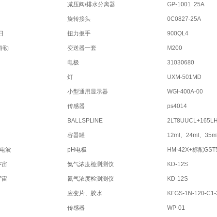
减压阀/排水分离器
GP-1001 25A
旋转接头
0C0827-25A
日
扭力扳手
900QL4
特勒
变送器一套
M200
电极
31030680
灯
UXM-501MD
小型通用显示器
WGI-400A-00
传感器
ps4014
BALLSPLINE
2LT8UUCL+165L
容器罐
12ml、24ml、35m
亚电波
pH电极
HM-42X+标配GST
宇宙
氦气浓度检测测仪
KD-12S
宇宙
氦气浓度检测测仪
KD-12S
应变片、胶水
KFGS-1N-120-C1-
传感器
WP-01