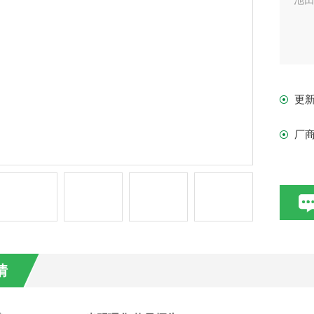
更
厂
情