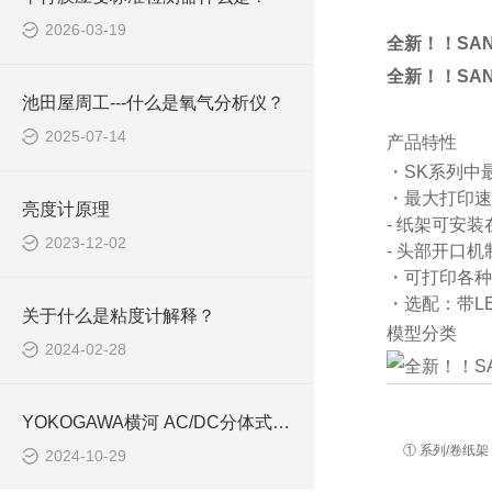
2026-03-19
全新！！SA
全新！！SA
池田屋周工---什么是氧气分析仪？
2025-07-14
产品特性
・SK系列中
・最大打印速度
亮度计原理
- 纸架可安
2023-12-02
- 头部开口
・可打印各种
・选配：带L
关于什么是粘度计解释？
模型分类
2024-02-28
YOKOGAWA横河 AC/DC分体式电流传感器“CT1000S”
① 系列/卷纸架
2024-10-29