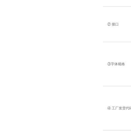
② 接口
③字体规格
④ 工厂发货代