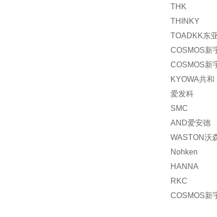
THK
THINKY
TOADKK东
COSMOS新
COSMOS新
KYOWA共和
爱发科
SMC
AND爱安德
WASTON沃
Nohken
HANNA
RKC
COSMOS新