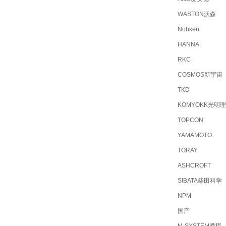
WASTON沃森
Nohken
HANNA
RKC
COSMOS新宇宙
TKD
KOMYOKK光明
TOPCON
YAMAMOTO
TORAY
ASHCROFT
SIBATA柴田科学
NPM
国产