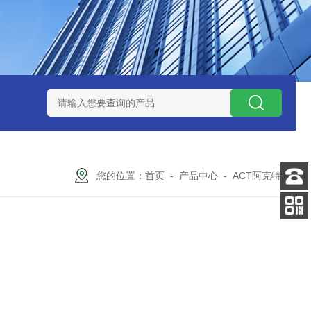
ZP氧化锆陶瓷研磨球
AGB-K-0.4-C01-Q69全新！！TORAY东
您的位置：
首页
-
产品中心
-
ACT阿克特
-
客服
电话
扫码
加微信