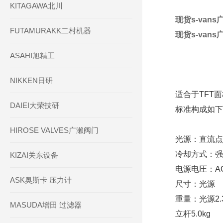
KITAGAWA北川
现货s-van
FUTAMURAKK二村机器
现货s-van
ASAHI旭精工
NIKKEN日研
适合于TFT
DAIEI大荣技研
标准构成如下
HIROSE VALVES广濑阀门
光源：直流点灯
冷却方式：强
KIZAI关东设备
电源电圧：AC 
ASK奥斯卡 压力计
尺寸：光源 1
重量：光源2.3
MASUDA增田 过滤器
立杆5.0kg