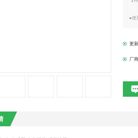
●
的
更
式
厂
情