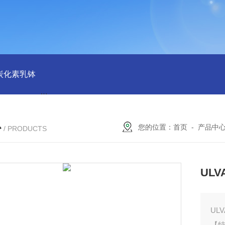
磨炭化素乳钵
AGB-K-0.2-C01-H03池田屋！！TORAY东丽 T
心
您的位置：
首页
-
产品中
/ PRODUCTS
UL
UL
【