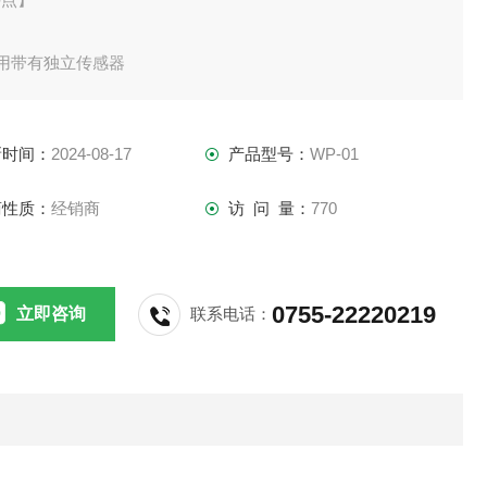
使用带有独立传感器
样品容器 ●小巧轻便，但配备两种测量模式（稳定模式、快速模
新时间：
2024-08-17
产品型号：
WP-01
）
商性质：
经销商
访 问 量：
770
0755-22220219
立即咨询
联系电话：