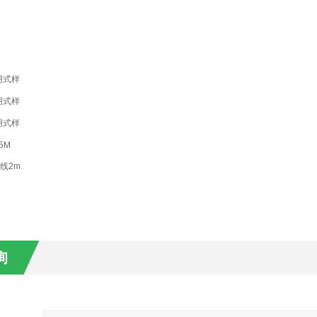
1用式样
2用式样
3用式样
5M
换线2m
询