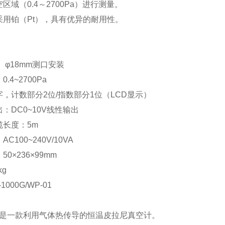
区域（0.4～2700Pa）进行测量。
采用铂（Pt），具有优异的耐用性。
 φ18mm测口安装
.4~2700Pa
，计数部分2位/指数部分1位（LCD显示）
：DC0~10V线性输出
缆长度：5m
C100~240V/10VA
0×236×99mm
kg
000G/WP-01
系列是一款利用气体热传导的恒温皮拉尼真空计。