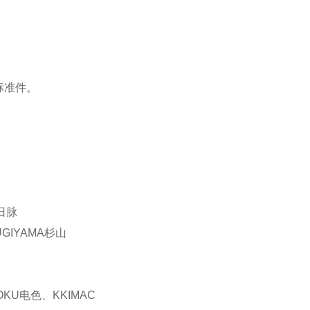
：HV-60KGL
标准件。
日脉
GIYAMA杉山
OKU电色、KKIMAC