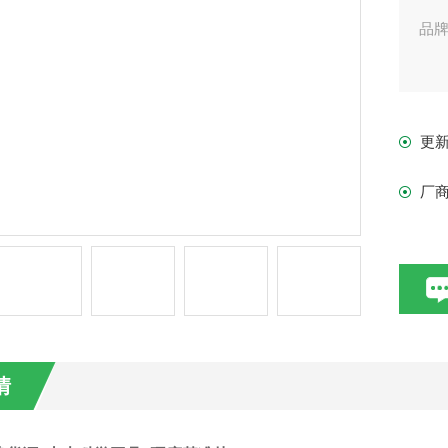
品牌：
名
更
型号
厂
品牌
名
型号
品牌
情
名