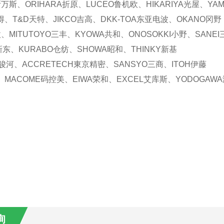
S斯万斯、ORIHARA折原、LUCEO鲁机欧、HIKARIYA光屋、YA
得、T&D天特、JIKCO吉高、DKK-TOA东亚电波、OKANO冈野
、MITUTOYO三丰、KYOWA共和、ONOSOKKI小野、SANEI
N新东、KURABO仓纺、SHOWA昭和、THINKY新基
A骏河、ACCRETECH東京精密、SANSYO三商、ITOH伊藤
、MACOME码控美、EIWA荣和、EXCEL艾库斯、YODOGAW
询