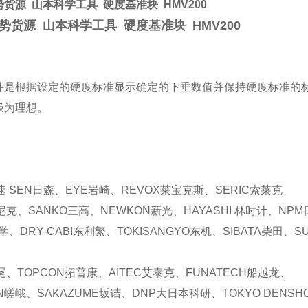
货源 山本科学工具 硬度基准块 HMV200
势货源 山本科学工具 硬度基准块 HMV200
型号
件是根据设定的硬度标准显示确定的下垂数值并保持硬度标准的
极为理想。
速 SEN日森、EYE岩崎、REVOX莱宝克斯、SERIC索莱克
索尼克、SANKO三高、NEWKON新光、HAYASHI 林时计、NPM
、DRY-CABI东利繁、TOKISANGYO东机、SIBATA柴田、SU
牛尾、TOPCON拓普康、AITEC艾泰克、FUNATECH船越龙、
EN嵯峨、SAKAZUME坂诘、DNP大日本科研、TOKYO DENSH