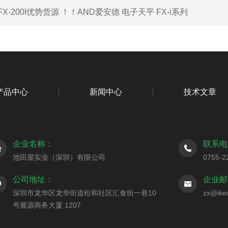
FX-200I优势货源 ！！AND爱安德 电子天平 FX-i系列
产品中心
新闻中心
技术文章
企业名称：
联系电
池田屋实业（深圳）有限公司
0755-2
公司地址：
企业邮
深圳市龙华区龙华街道松和社区汇食街一巷10
zx@ike
号展源商务大厦 1207