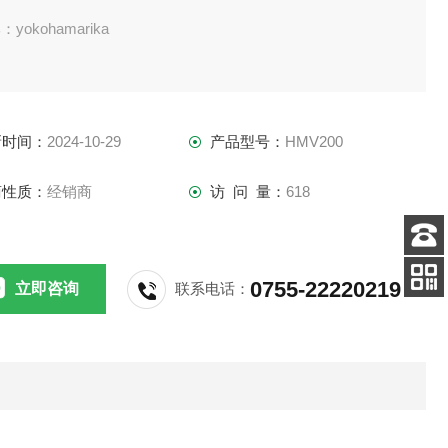
yokohamarika
称：消泡器
新时间：
2024-10-29
产品型号：
HMV200
：MF500
商性质：
经销商
访 问 量：
618
：OKANO
称：真空计
客服
电话
0755-22220219
立即咨询
联系电话：
扫码
：PSG-NW16
加微信
：AND
称：电子称