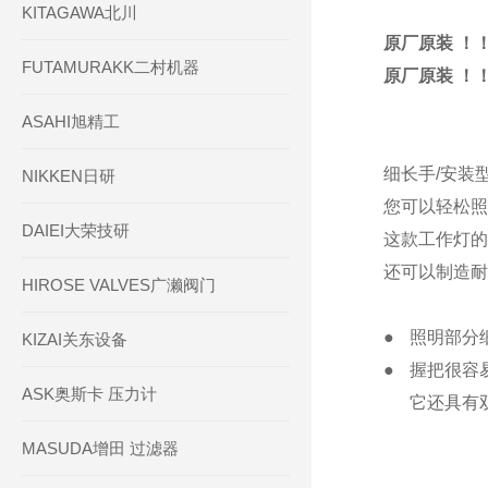
KITAGAWA北川
原厂原装 ！！
FUTAMURAKK二村机器
原厂原装 ！！
ASAHI旭精工
细长手/安装
NIKKEN日研
您可以轻松照
DAIEI大荣技研
这款工作灯的
还可以制造耐
HIROSE VALVES广濑阀门
●
照明部分
KIZAI关东设备
●
握把很容
ASK奥斯卡 压力计
它还具有
MASUDA增田 过滤器