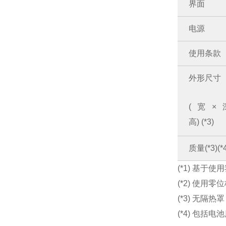
界面
电源
使用条款
外形尺寸
(宽×
高) (*3)
质量(*3)(*4
(*1) 基于
(*2) 使用零
(*3) 无隔热罩
(*4) 包括电