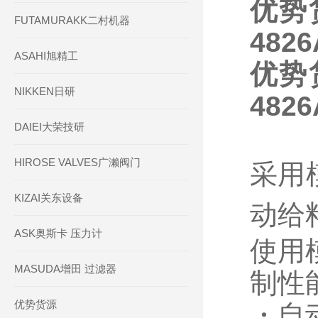
优势
FUTAMURAKK二村机器
482
ASAHI旭精工
优势
NIKKEN日研
482
DAIEI大荣技研
HIROSE VALVES广濑阀门
采用
KIZAI关东设备
动给
ASK奥斯卡 压力计
使用
MASUDA增田 过滤器
制性
优势货源
・自