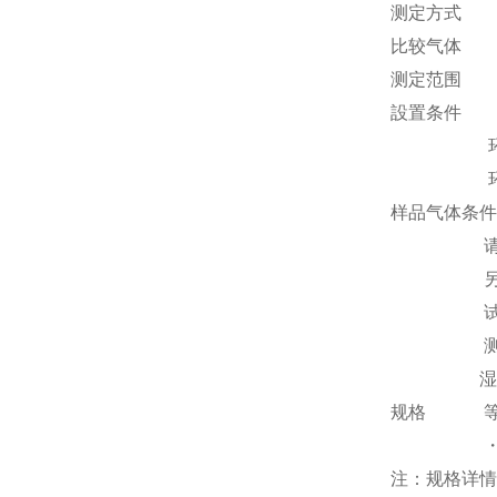
测定方式 
比较气体
测定范围 0.0
設置条件 
环境湿度：
环境温度
样品气体条件
请不要在
另外，高浓
试样气体
测量气体压力
湿度：露
规格 等·CE标
・RoH
注：规格详情