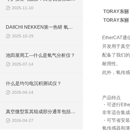
2025-11-10
TORAY东丽
TORAY东丽
DAIICHI NEKKEN第一热研 氧气分析仪：工业生产中的“氧气卫士“
2025-10-29
EtherC
开发用于真空
配备了我们的
池田屋周工---什么是氧气分析仪？
耐用性。
2025-07-14
此外，氧传感
什么是均匀电沉积测试仪？
2026-04-14
产品特点
・可进行Ethe
真空微型泵其组成部分通常包括以下几个核心模块
非常适合集成到
・可节省安装
2026-04-27
氧传感器和薄