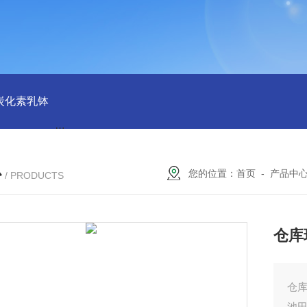
磨炭化素乳钵
AGB-K-0.2-C01-H03池田屋！！TORAY东丽 T
心
您的位置：
首页
-
产品中
/ PRODUCTS
仓库
仓库
池