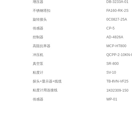
增压器
DB-3233A-01
不锈钢塔扣
FA160-RK-2S
旋转接头
0C0827-25A
传感器
CP-5
控制器
AD-4826A
高阻抗率器
MCP-HT800
冲压机
QCPP-2-10KN-
真空泵
SR-800
粘度计
SV-10
探头+显示器+线缆
TB-ⅡVN-VF25
粘度计用连接线
1K02309-150
传感器
WP-01