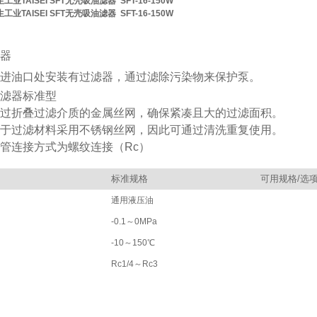
工业TAISEI SFT无壳吸油滤器
SFT-16-150W
工业TAISEI SFT无壳吸油滤器
SFT-16-150W
器
进油口处安装有过滤器，通过滤除污染物来保护泵。
滤器标准型
过折叠过滤介质的金属丝网，确保紧凑且大的过滤面积。
于过滤材料采用不锈钢丝网，因此可通过清洗重复使用。
管连接方式为螺纹连接（Rc）
标准规格
可用规格/选
通用液压油
-0.1～0MPa
-10～150℃
Rc1/4～Rc3