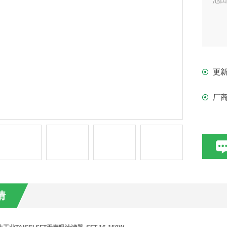
更
厂
情