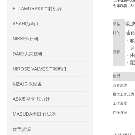
仓库现货--大生
仓库现货--大生
FUTAMURAKK二村机器
ASAHI旭精工
吸滤
类型
油箱
目的
NIKKEN日研
・吸
・通
特征
DAIEI大荣技研
・由
・配
HIROSE VALVES广濑阀门
物品
KIZAI关东设备
兼容流体
最大工作压力
ASK奥斯卡 压力计
工作温度
连接直径
MASUDA增田 过滤器
优势货源