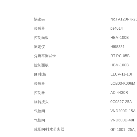
快速夹
No.FA120RK-2
传感器
ps4014
控制面板
HBM-100B
测定仪
HI98331
分辨率测试卡
RT RC-05B
控制面板
HBM-100B
pH电极
ELCP-11-10F
传感器
LCB03-K006M
控制器
AD-4430R
旋转接头
0C0827-25A
气控阀
VND200D-15A
气控阀
VND600D-40F
减压阀/排水分离器
GP-1001
25A