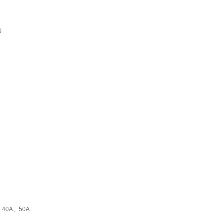
S
、40A、50A