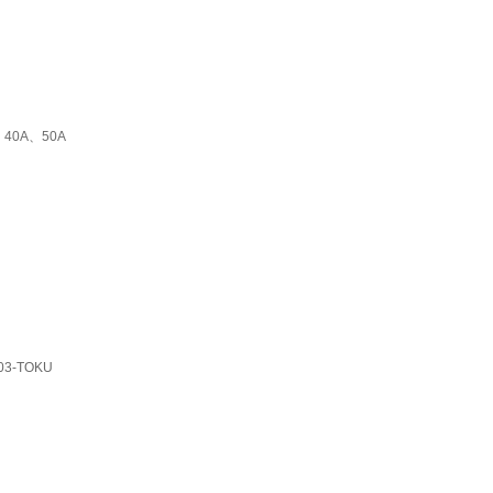
、40A、50A
03-TOKU