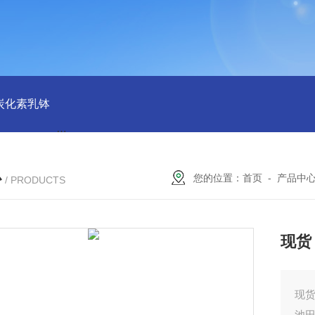
磨炭化素乳钵
AGB-K-0.2-C01-H03池田屋！！TORAY东丽 T
心
您的位置：
首页
-
产品中
/ PRODUCTS
现货
现货
池