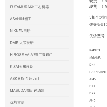
现货！！M
现货！！M
FUTAMURAKK二村机器
3
相全封闭
ASAHI旭精工
铣夹头
BT
NIKKEN日研
优势型号
DAIEI大荣技研
KAKUTA
HIROSE VALVES广濑阀门
杉山电机
DKK
KIZAI关东设备
HANNA/哈纳
ASK奥斯卡 压力计
JIMA
DKK
MASUDA增田 过滤器
DKK
AND
优势货源