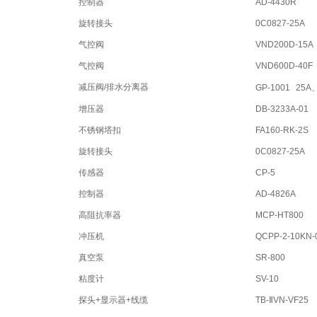
控制器
AD-4430R
旋转接头
0C0827-25A
气控阀
VND200D-15A
气控阀
VND600D-40F
减压阀/排水分离器
GP-1001
25A
增压器
DB-3233A-01
不锈钢塔扣
FA160-RK-2S
旋转接头
0C0827-25A
传感器
CP-5
控制器
AD-4826A
高阻抗率器
MCP-HT800
冲压机
QCPP-2-10KN-
真空泵
SR-800
粘度计
SV-10
探头+显示器+线缆
TB-ⅡVN-VF25