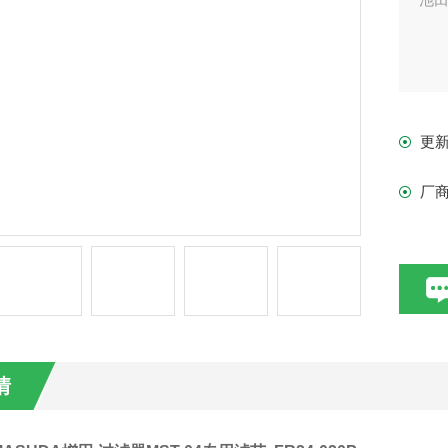
更
厂
情