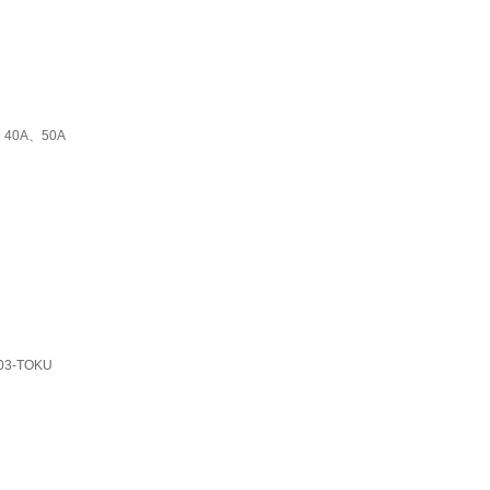
、40A、50A
03-TOKU