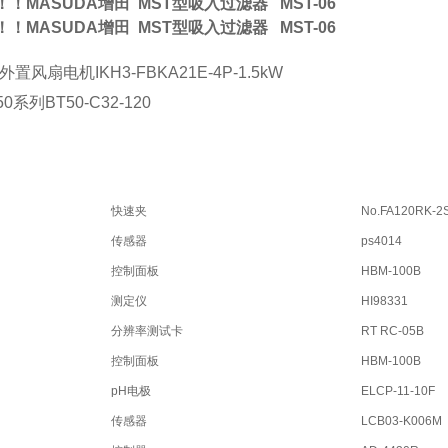
！！MASUDA增田 MST型吸入过滤器 MST-06
！！MASUDA增田 MST型吸入过滤器 MST-06
外置风扇电机
IKH3-FBKA21E-4P-1.5kW
50
系列
BT50-C32-120
快速夹
No.FA120RK-2
传感器
ps4014
控制面板
HBM-100B
测定仪
HI98331
分辨率测试卡
RT RC-05B
控制面板
HBM-100B
pH电极
ELCP-11-10F
传感器
LCB03-K006M