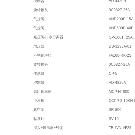
控制器
AD-4430R
旋转接头
0C0827-25A
气控阀
VND200D-15A
气控阀
VND600D-40F
减压阀/排水分离器
GP-1001
25A
增压器
DB-3233A-01
不锈钢塔扣
FA160-RK-2S
旋转接头
0C0827-25A
传感器
CP-5
控制器
AD-4826A
高阻抗率器
MCP-HT800
冲压机
QCPP-2-10KN-
真空泵
SR-800
粘度计
SV-10
探头+显示器+线缆
TB-ⅡVN-VF25