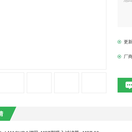
更
厂
情