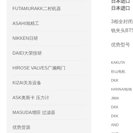
日本进口 
日本进口 
FUTAMURAKK二村机器
3
相全封闭
ASAHI旭精工
铣夹头
BT
NIKKEN日研
优势型号
DAIEI大荣技研
KAKUTA
HIROSE VALVES广濑阀门
杉山电机
DKK
KIZAI关东设备
HANNA/哈纳
ASK奥斯卡 压力计
JIMA
DKK
MASUDA增田 过滤器
DKK
AND
优势货源