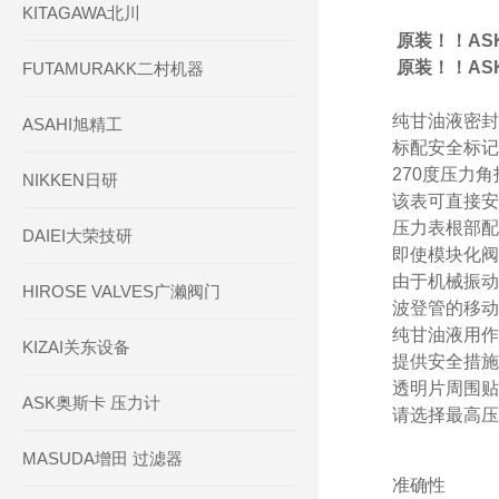
KITAGAWA北川
原装！！AS
原装！！AS
FUTAMURAKK二村机器
纯甘油液密封
ASAHI旭精工
标配安全标记
270度压力
NIKKEN日研
该表可直接安
压力表根部配
DAIEI大荣技研
即使模块化阀
由于机械振动
HIROSE VALVES广濑阀门
波登管的移动
纯甘油液用作
KIZAI关东设备
提供安全措施
透明片周围贴
ASK奥斯卡 压力计
请选择最高压
MASUDA增田 过滤器
准确性