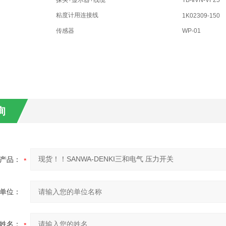
探头+显示器+线缆
TB-ⅡVN-VF25
粘度计用连接线
1K02309-150
传感器
WP-01
询
产品：
单位：
姓名：