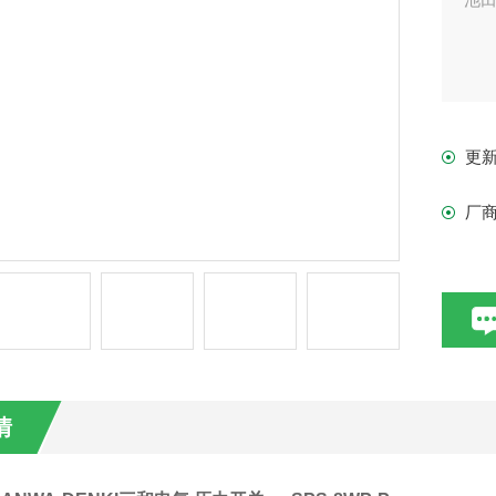
更
厂
情