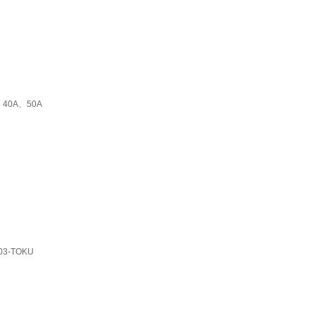
、40A、50A
03-TOKU