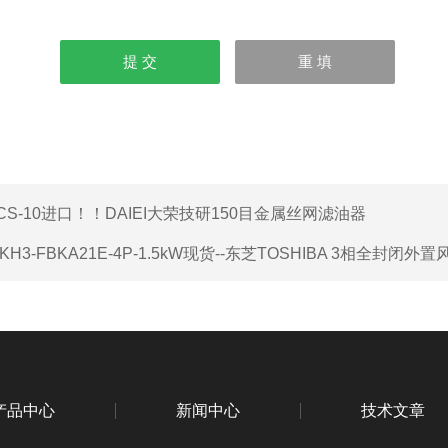
CS-10进口！！DAIEI大荣技研150目金属丝网滤油器
IKH3-FBKA21E-4P-1.5kW现货--东芝TOSHIBA 3相全封闭外
产品中心
新闻中心
技术文章