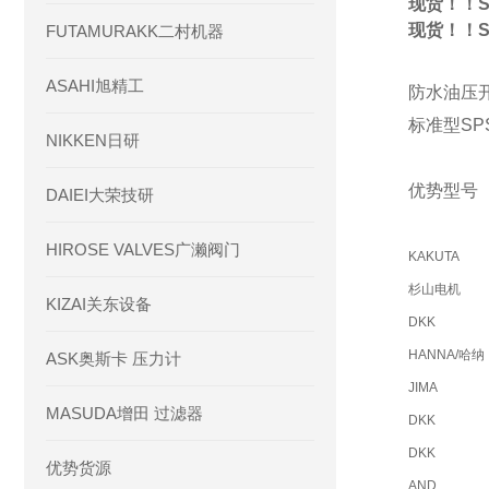
现货！！S
现货！！S
FUTAMURAKK二村机器
ASAHI旭精工
防水油压
标准型SPS
NIKKEN日研
优势型号
DAIEI大荣技研
HIROSE VALVES广濑阀门
KAKUTA
杉山电机
KIZAI关东设备
DKK
HANNA/哈纳
ASK奥斯卡 压力计
JIMA
MASUDA增田 过滤器
DKK
DKK
优势货源
AND