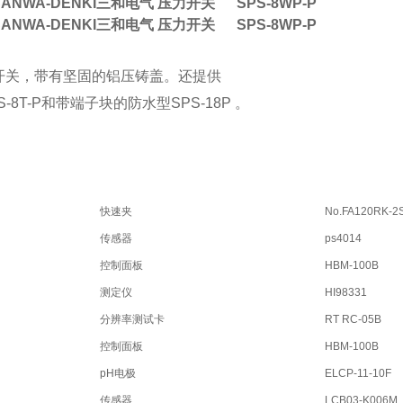
ANWA-DENKI三和电气 压力开关
SPS-8WP-P
ANWA-DENKI三和电气 压力开关
SPS-8WP-P
开关，带有坚固的铝压铸盖。还提供
-8T-P和带端子块的防水型SPS-18P 。
快速夹
No.FA120RK-2
传感器
ps4014
控制面板
HBM-100B
测定仪
HI98331
分辨率测试卡
RT RC-05B
控制面板
HBM-100B
pH电极
ELCP-11-10F
传感器
LCB03-K006M