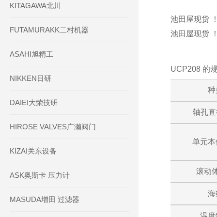
KITAGAWA北川
池田屋现货 ！
FUTAMURAKK二村机器
池田屋现货 ！
ASAHI旭精工
UCP208 
NIKKEN日研
种
DAIEI大荣技研
轴孔直径
HIROSE VALVES广濑阀门
单元本
KIZAI关东设备
滚动
ASK奥斯卡 压力计
海
MASUDA增田 过滤器
温度