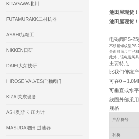
KITAGAWA北川
池田屋现货！！
FUTAMURAKK二村机器
池田屋现货！！
ASAHI旭精工
电磁阀PS-2
不锈钢螺纹型PS-
NIKKEN日研
是面对面尺寸已相
此外，该电磁阀具
主要特点
DAIEI大荣技研
比我们传统产
HIROSE VALVES广濑阀门
可在0～1.0
可垂直或水平
KIZAI关东设备
线圈外部采用
规格
ASK奥斯卡 压力计
产品符号
MASUDA增田 过滤器
种类