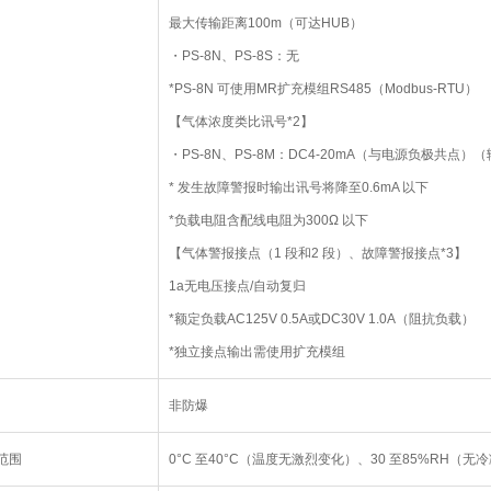
最大传输距离100m（可达HUB）
・PS-8N、PS-8S：无
*PS-8N 可使用MR扩充模组RS485（Modbus-RTU）
【气体浓度类比讯号*2】
・PS-8N、PS-8M：DC4-20mA（与电源负极共点）（
* 发生故障警报时输出讯号将降至0.6mA 以下
*负载电阻含配线电阻为300Ω 以下
【气体警报接点（1 段和2 段）、故障警报接点*3】
1a无电压接点/自动复归
*额定负载AC125V 0.5A或DC30V 1.0A（阻抗负载）
*独立接点输出需使用扩充模组
非防爆
范围
0°C 至40°C（温度无激烈变化）、30 至85%RH（无