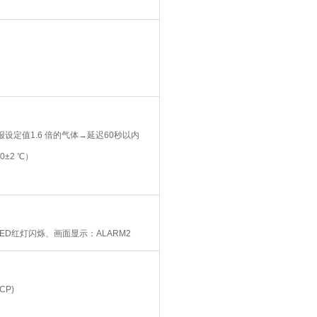
报设定值1.6 倍的气体→延迟60秒以内
0±2 ℃）
LED红灯闪烁、画面显示：ALARM2
CP)