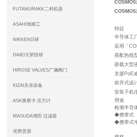
COSMO
FUTAMURAKK二村机器
COSMO
ASAHI旭精工
特征
半导体工
NIKKEN日研
采用「CO
DAIEI大荣技研
搭配热线
搭载大型
HIROSE VALVES广濑阀门
支援PoE
前开式设
KIZAI关东设备
安装子机
用途
ASK奥斯卡 压力计
检测半导
◆携带式（
MASUDA增田 过滤器
◆携带式半
优势货源
规格