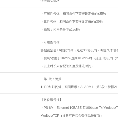
依照购买规格
・可燃性气体：相同条件下警报设定值的±25%
・毒性气体：相同条件下警报设定值的±30%
・缺氧：相同条件下±1vol%
・可燃性气体:
警报设定值1.6倍的气体→延迟30 秒以内・毒性气体:警
・缺氧:浓度于10vol%达到18 vol%时→延迟5秒以内（2
（以上时长未含配管长度及通讯时间）
・第1段：警报
1LED红灯闪烁、画面显示：ALARM1・第2段：警报2
【数位讯号*1】
・PS-8M：Ethernet 10BASE-T/100base-Tx(Modbus/T
Modbus/TCP（设备可连接台数依系统配置）