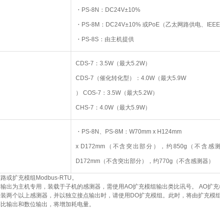
・PS-8N：DC24V±10%
・PS-8M：DC24V±10% 或PoE（乙太网路供电、IEEE 8
・PS-8S：由主机提供
CDS-7：3.5W（最大5.2W）
CDS-7（催化转化型）：4.0W（最大5.9W
） COS-7：3.5W（最大5.2W）
CHS-7：4.0W（最大5.9W）
・PS-8N、PS-8M：W70mm x H124mm
x D172mm（不含突出部分），约850g（不含感测器）・
D172mm（不含突出部分），约770g（不含感测器）
路或扩充模组Modbus-RTU。
类比输出为主机专用，装载于子机的感测器，需使用AO扩充模组输出类比讯号。 AO
机安装两个以上感测器，并以独立接点输出时，请使用DO扩充模组。此时，将由扩充
用类比输出和数位输出，将增加耗电量。