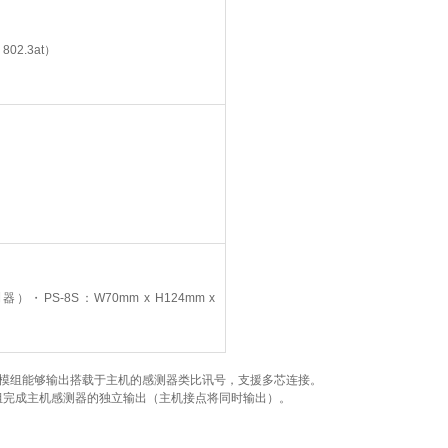
02.3at）
PS-8S：W70mm x H124mm x
扩充模组能够输出搭载于主机的感测器类比讯号，支援多芯连接。
模组完成主机感测器的独立输出（主机接点将同时输出）。