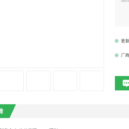
更
厂
情