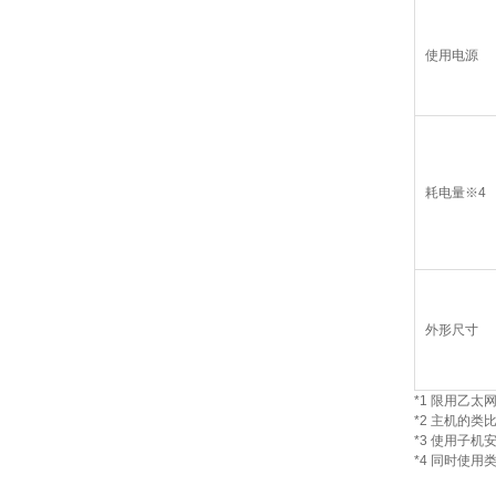
使用电源
耗电量※4
外形尺寸
*1 限用乙太网
*2 主机的
*3 使用子
*4 同时使