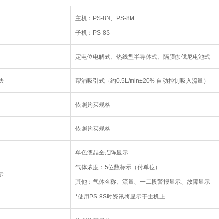
主机：PS-8N、PS-8M
子机：PS-8S
定电位电解式、热线型半导体式、隔膜伽伐尼电池式
法
帮浦吸引式（约0.5L/min±20% 自动控制吸入流量）
依照购买规格
依照购买规格
单色液晶全点阵显示
气体浓度：5位数标示（付单位）
示
其他：气体名称、流量、一二段警报显示、故障显示
*使用PS-8S时资讯将显示于主机上