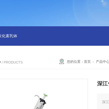
磨炭化素乳钵
AGB-K-0.2-C01-H03池田屋！！TORAY东丽 T
心
您的位置：
首页
-
产品中
/ PRODUCTS
深江
深江