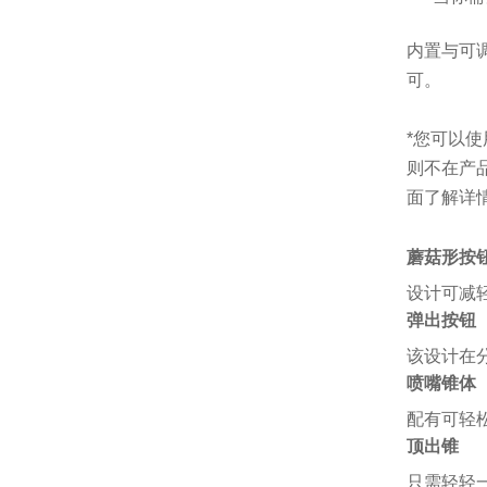
内置与可
可。
*您可以
则不在产
面了解详
蘑菇形按
设计可减
弹出按钮
该设计在
喷嘴锥体
配有可轻
顶出锥
只需轻轻