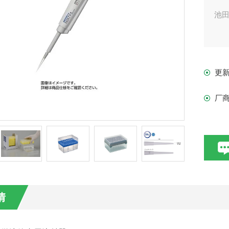
池
更
厂
情