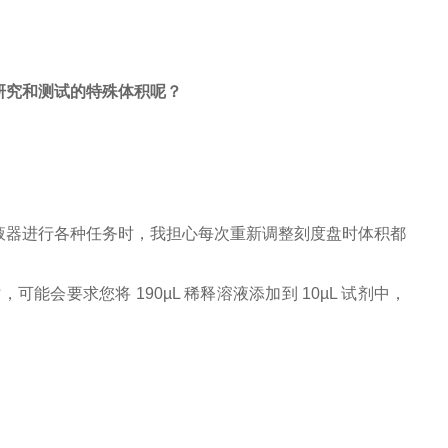
细研究和测试的特殊体积呢？
液器进行各种任务时，我担心每次重新调整刻度盘时体积都
会要求您将 190µL 稀释溶液添加到 10µL 试剂中，