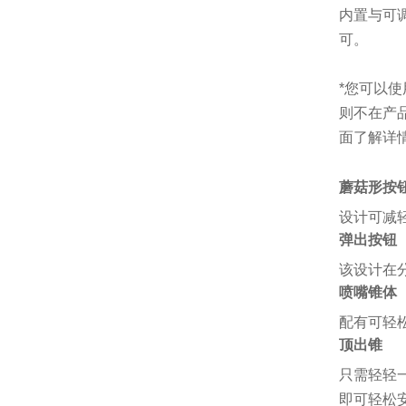
内置与可
可。
*您可以
则不在产
面了解详
蘑菇形按
设计可减
弹出按钮
该设计在
喷嘴锥体
配有可轻
顶出锥
只需轻轻
即可轻松