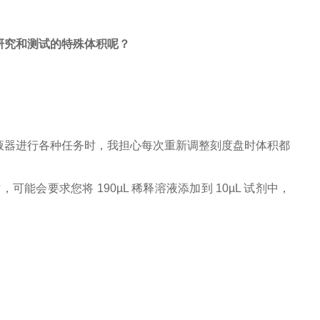
细研究和测试的特殊体积呢？
液器进行各种任务时，我担心每次重新调整刻度盘时体积都
会要求您将 190µL 稀释溶液添加到 10µL 试剂中，