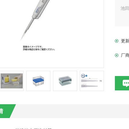
池
更
厂
情