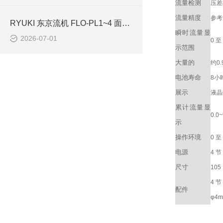
流量检测
压差
流量精度
参考
RYUKI 东京流机 FLO-PL1~4 面板式转子流量计 气体流量监测解决方案
瞬时流量显
2026-07-01
0 至
示范围
大量的
约0
电池寿命
8小
展示
液晶
累计流量显
0.0
示
操作环境
0 至
电源
4 
尺寸
10
4 
配件
φ4