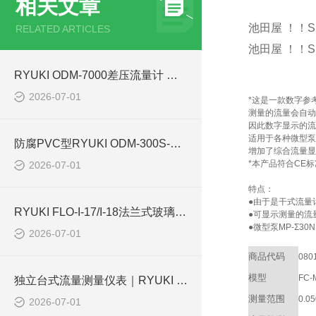
相关文章
池田屋 ！！S
RELATED ARTICLES
池田屋 ！！S
RYUKI ODM-7000差压流量计 化工循环油、冷却水管路配套方案
2026-07-01
*这是一款数字参考流
测量的流量会自动
因此数字显示的流
适用于各种微型泵
防腐PVC型RYUKI ODM-300S-PVC差压流量计 化工酸碱废液管路流量监测解析
增加了综合流量显
*本产品符合CE
2026-07-01
特点：
●由于是干式流量
RYUKI FLO-I-17/I-18法兰式玻璃转子流量计化工循环水系统应用
●可显示测量的流
●微型泵MP-Σ30N
2026-07-01
商品代码
080
模型
FC-
独立台式流量测量仪表｜RYUKI FLO-L65/L68底座式流量计化工实验室应用解析
测量范围
0.05
2026-07-01