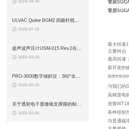
2024-08-30
菅原SUG
菅原SUG
ULVAC Qulee BGM2 四极杆残余气体分析仪深度解析
2026-07-15
最大转速1
超声波声压计USM-015 Rev.2在超声波清洗机性能评估上的运用
主要特点
2025-02-25
最高转速：1
新开发的
PRO-3600数字倾斜仪：360°全角度测量的技术突破
低惯性制动转子
2026-05-25
与我们的D
高精度电
连接WT1
关于透射电子显微镜支撑膜的制作----什么是支撑膜？
各种扭矩
2025-01-06
与普通磁
主要规格