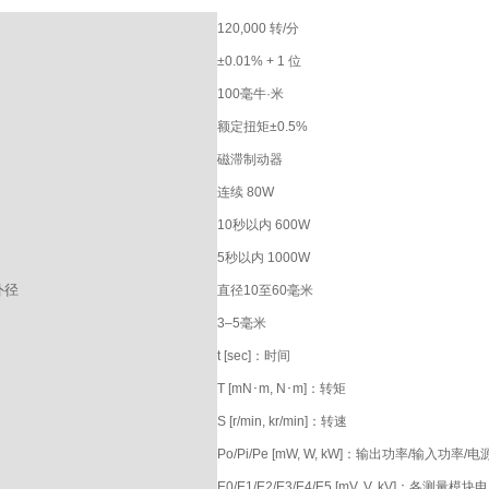
120,000 转/分
±0.01% + 1 位
100毫牛·米
额定扭矩±0.5%
磁滞制动器
连续 80W
10秒以内 600W
5秒以内 1000W
外径
直径10至60毫米
3–5毫米
t [sec]：时间
T [mN･m, N･m]：转矩
S [r/min, kr/min]：转速
Po/Pi/Pe [mW, W, kW]：输出功率/输入功率/
E0/E1/E2/E3/E4/E5 [mV, V, kV]：各测量模块