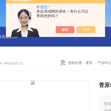
欢迎您！
来自局域网的朋友！有什么可以
帮助您的吗？
磨炭化素乳钵
AGB-K-0.2-C01-H03池田屋！！TORAY东丽 T
心
您的位置：
首页
-
产品中
/ PRODUCTS
菅原
菅原
池