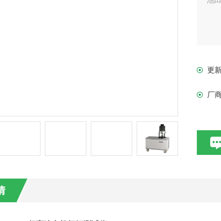
更
厂
情