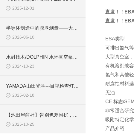
2025-12-01
直发！！EBA
直发！！EBA
半导体制造中的膜厚测量——大塚电子膜厚仪的应用实例
2026-06-10
ESA类型
可排出氢气等
大型真空室，
水封技术/DOLPHIN 水环真空泵和压缩机
有机溶剂兼容
2024-10-23
氢气和其他轻
耐腐蚀材料选
YAMADA山田光学---目视检查灯YP-150I对比YP-250I的差异化优势
无油
2025-02-18
CE 标志/SEM
非常适合研究
【池田屋商社】告别色差困扰，重塑真实之光-- XG-500AFSS人工太阳照明灯
吸附特定化学
2025-10-25
产品介绍