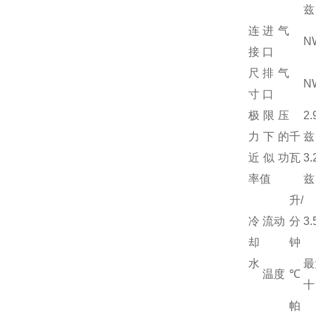
兹
连
进气
N
接
口
尺
排气
N
寸
口
极限压
2
力下的
千
兹
近似功
瓦
3
率值
兹
升/
冷
流动
分
3.
却
钟
水
最
温度
℃
十
帕