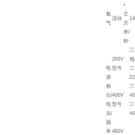
•
氮
立
流动
1
气
方
米/
秒
三
200V
相/
电
型号
三
源
22
相
三
位/
400V
40
电
型号
三
压/
44
频
率
460V