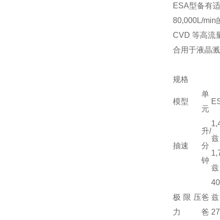
ESA型备有适
80,000L
CVD 等高
合用于液晶溅
规格
单
模型
E
元
1
升/
兹
抽速
分
1
钟
兹
4
极限压
爸
兹
力
爸
2