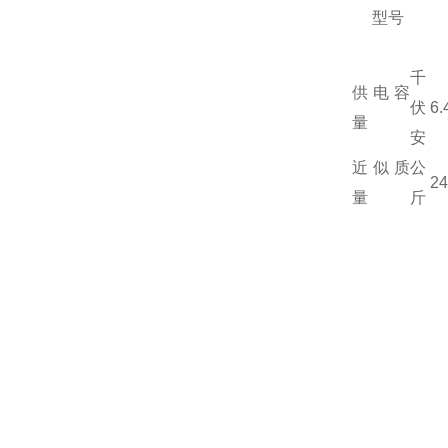
型号
千
供电容
伏
6.
量
安
近似质
公
24
量
斤