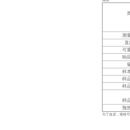
规格
测
直
可
响
样
样
样
样
预
为了改进，规格可