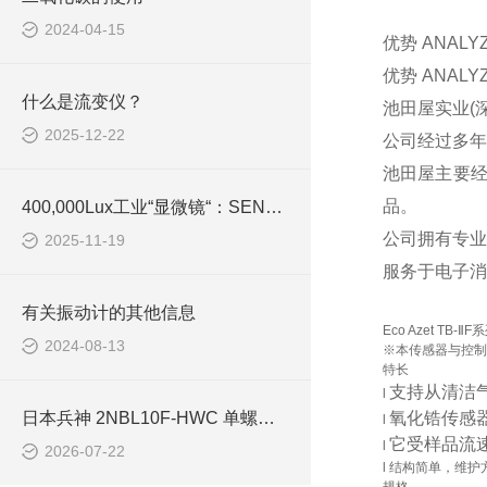
2024-04-15
优势 ANAL
优势 ANAL
什么是流变仪？
池田屋实业(
2025-12-22
公司经过多年
池田屋主要
品。
400,000Lux工业“显微镜“：SENA185LE如何照亮纳米级缺陷检测新时代
公司拥有专业
2025-11-19
服务于电子消
有关振动计的其他信息
Eco Azet T
2024-08-13
※本传感器与控制
特长
支持从清洁
l
日本兵神 2NBL10F-HWC 单螺杆泵 小流量无脉动精密输送泵
氧化锆传感
l
它受样品流
l
2026-07-22
l 结构简单，维护