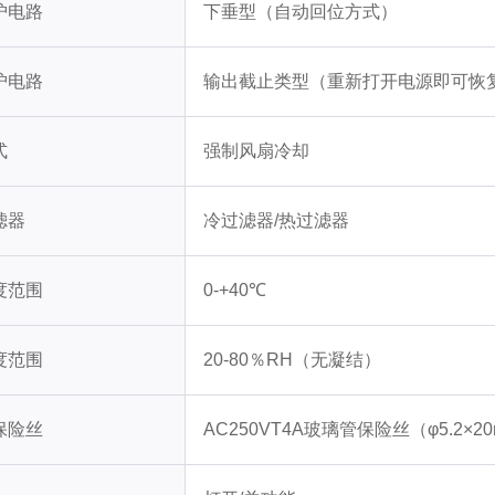
护电路
下垂型（自动回位方式）
护电路
输出截止类型（重新打开电源即可恢
式
强制风扇冷却
滤器
冷过滤器/热过滤器
度范围
0-+40℃
度范围
20-80％RH（无凝结）
保险丝
AC250VT4A玻璃管保险丝（φ5.2×2