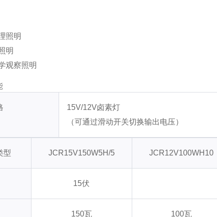
理照明
照明
学观察照明
能
格
15V/12V卤素灯
（可通过滑动开关切换输出电压）
类型
JCR15V150W5H/5
JCR12V100WH10
15伏
150瓦
100瓦