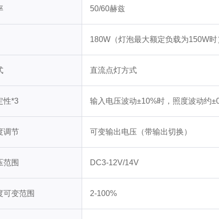
率
50/60赫兹
180W（灯泡最大额定负载为150W时
式
直流点灯方式
性*3
输入电压波动±10%时，照度波动约±0
度调节
可变输出电压（带输出切换）
压范围
DC3-12V/14V
度可变范围
2-100%