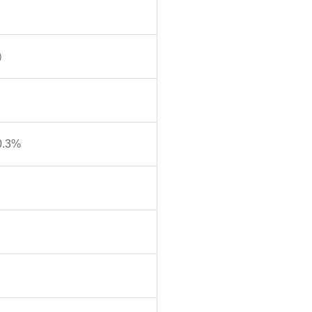
）
.3%