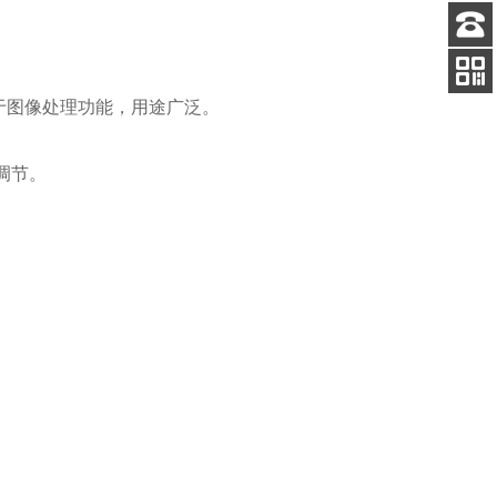
客服
电话
于图像处理功能，用途广泛。
扫码
加微信
调节。