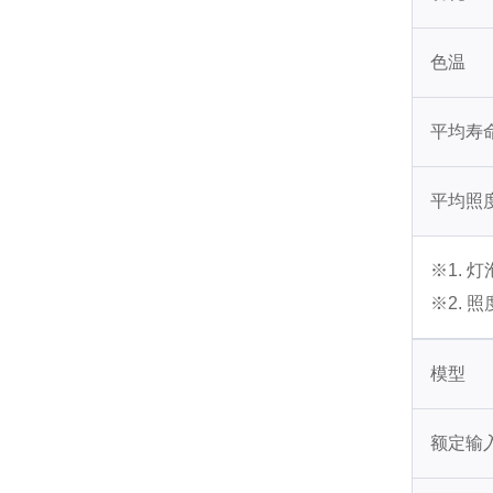
色温
平均寿命
平均照度
※1. 
※2. 
模型
额定输