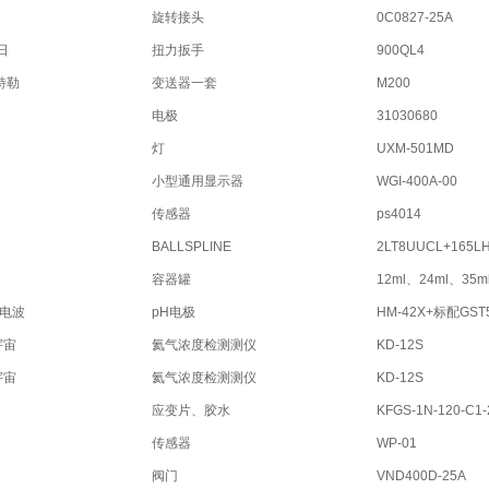
旋转接头
0C0827-25A
日
扭力扳手
900QL4
特勒
变送器一套
M200
电极
31030680
灯
UXM-501MD
小型通用显示器
WGI-400A-00
传感器
ps4014
BALLSPLINE
2LT8UUCL+165L
容器罐
12ml、24ml、35m
亚电波
pH电极
HM-42X+标配GST
宇宙
氦气浓度检测测仪
KD-12S
宇宙
氦气浓度检测测仪
KD-12S
应变片、胶水
KFGS-1N-120-C1-
传感器
WP-01
阀门
VND400D-25A