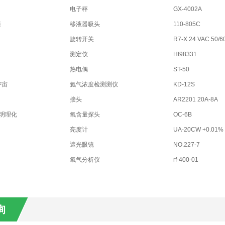
电子秤
GX-4002A
森
移液器吸头
110-805C
旋转开关
R7-X 24 VAC 50/6
测定仪
HI98331
热电偶
ST-50
宇宙
氦气浓度检测测仪
KD-12S
接头
AR2201 20A-8A
光明理化
氧含量探头
OC-6B
亮度计
UA-20CW +0.01%
遮光眼镜
NO.227-7
氧气分析仪
rf-400-01
询