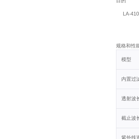
目的
LA-4
规格和性
模型
内置过
透射波
截止波
紫外线