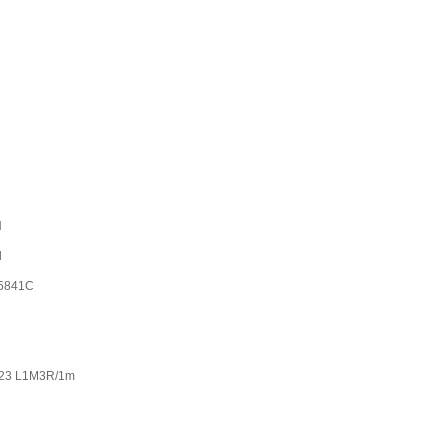
H
l
5841C
23 L1M3R/1m