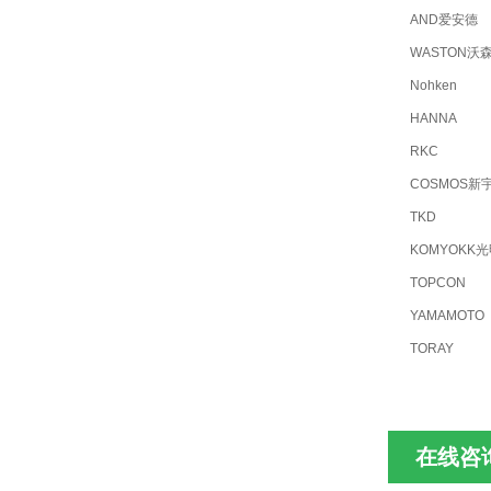
AND爱安德
WASTON沃
Nohken
HANNA
RKC
COSMOS新
TKD
KOMYOKK
TOPCON
YAMAMOTO
TORAY
在线咨