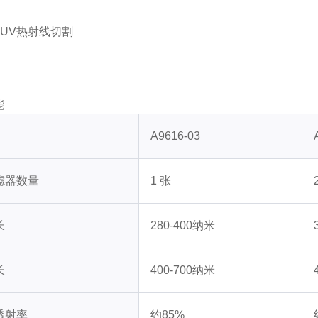
10UV热射线切割
能
A9616-03
滤器数量
1 张
长
280-400纳米
长
400-700纳米
透射率
约85%