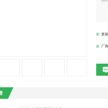
更
厂
情