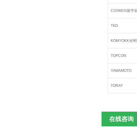
COSMOS新宇
TKD
KOMYOKK光
TOPCON
YAMAMOTO
TORAY
在线咨询